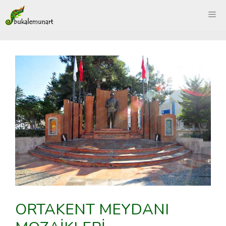
İçeriğe
ME
atla
ORTAKENT MEYDANI